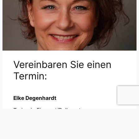
Vereinbaren Sie einen
Termin:
Elke Degenhardt
Trainerin Eissport/Rollsport
DOSB-C-Lizenz Kinder/Jugend
elke-degenhardt@gmx.de
+49 (0) 178 / 616 82 44